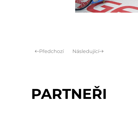
Předchozí
Následující
PARTNEŘI