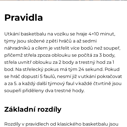
Pravidla
Utkání basketbalu na vozíku se hraje 4×10 minut,
týmy jsou složené z pěti hráčů a až sedmi
náhradníků a cílem je vstřelit více bodů než soupeř,
přičemž střela zpoza oblouku se počítá za 3 body,
střela uvnitř oblouku za 2 body a trestný hod za 1
bod. Na střelecký pokus má tým 24 sekund. Pokud
se hráč dopustí 5 faulů, nesmí již v utkání pokračovat
a za 5. a každý další týmový faul v každé čtvrtině jsou
soupeři přiděleny dva trestné hody.
Základní rozdíly
Rozdíly v pravidlech od klasického basketbalu jsou