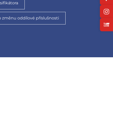
sifikátora
o změnu oddílové příslušnosti