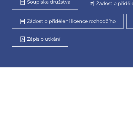
Soupiska družstva
Žádost o přiděl
Žádost o přidělení licence rozhodčího
Zápis o utkání