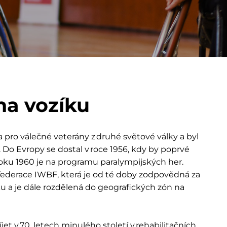
na vozíku
ta pro válečné veterány z druhé světové války a byl
Do Evropy se dostal v roce 1956, kdy by poprvé
oku 1960 je na programu paralympijských her.
federace IWBF, která je od té doby zodpovědná za
ku a je dále rozdělená do geografických zón na
jet v 70. letech minulého století v rehabilitačních