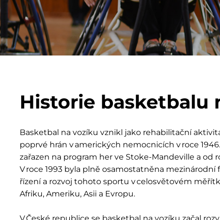
Historie basketbalu 
Basketbal na vozíku vznikl jako rehabilitační aktivi
poprvé hrán v amerických nemocnicích v roce 1946. 
zařazen na program her ve Stoke-Mandeville a od r
V roce 1993 byla plně osamostatněna mezinárodní 
řízení a rozvoj tohoto sportu v celosvětovém měřít
Afriku, Ameriku, Asii a Evropu.
V České republice se basketbal na vozíku začal rozví