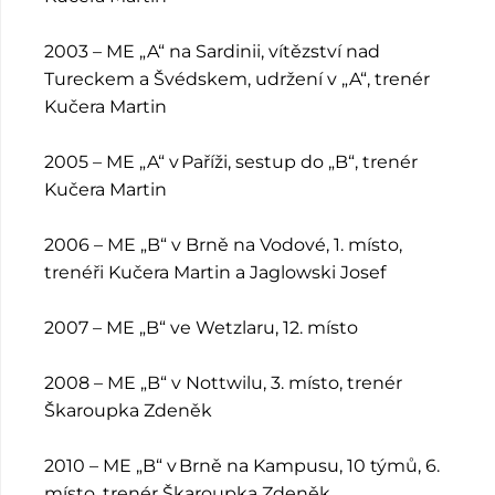
2003 – ME „A“ na Sardinii, vítězství nad
Tureckem a Švédskem, udržení v „A“, trenér
Kučera Martin
2005 – ME „A“ v Paříži, sestup do „B“, trenér
Kučera Martin
2006 – ME „B“ v Brně na Vodové, 1. místo,
trenéři Kučera Martin a Jaglowski Josef
2007 – ME „B“ ve Wetzlaru, 12. místo
2008 – ME „B“ v Nottwilu, 3. místo, trenér
Škaroupka Zdeněk
2010 – ME „B“ v Brně na Kampusu, 10 týmů, 6.
místo, trenér Škaroupka Zdeněk