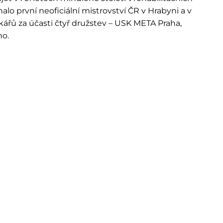
alo první neoficiální mistrovství ČR v Hrabyni a v
kářů za účasti čtyř družstev – USK META Praha,
no.