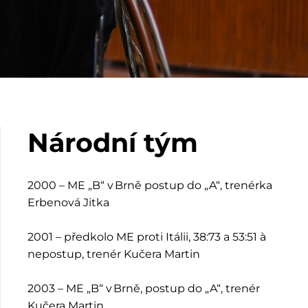
Národní tým
2000 – ME „B“ v Brně postup do „A“, trenérka
Erbenová Jitka
2001 – předkolo ME proti Itálii, 38:73 a 53:51 à
nepostup, trenér Kučera Martin
2003 – ME „B“ v Brně, postup do „A“, trenér
Kučera Martin