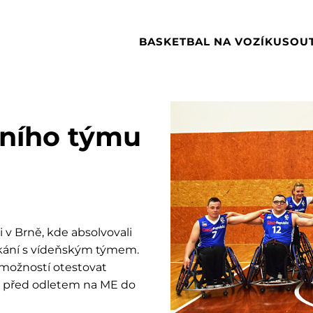
BASKETBAL NA VOZÍKU
SOU
dního týmu
i v Brně, kde absolvovali
utkání s vídeňským týmem.
 možností otestovat
y před odletem na ME do