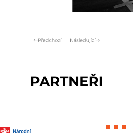
Předchozí
Následující
PARTNEŘI