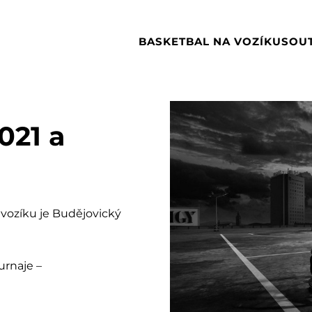
BASKETBAL NA VOZÍKU
SOU
021 a
 vozíku je Budějovický
urnaje –