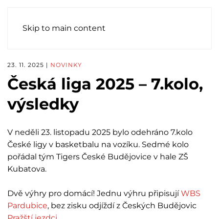
Skip to main content
23. 11. 2025
|
NOVINKY
Česká liga 2025 – 7.kolo,
výsledky
V neděli 23. listopadu 2025 bylo odehráno 7.kolo
České ligy v basketbalu na vozíku. Sedmé kolo
pořádal tým Tigers České Budějovice v hale ZŠ
Kubatova.
Dvě výhry pro domácí! Jednu výhru připisují
WBS
Pardubice
, bez zisku odjíždí z Českých Budějovic
Pražští jezdci
.