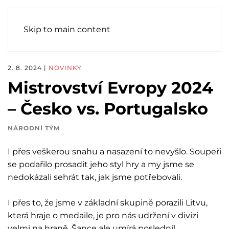
Skip to main content
2. 8. 2024
|
NOVINKY
Mistrovství Evropy 2024
– Česko vs. Portugalsko
NÁRODNÍ TÝM
I přes veškerou snahu a nasazení to nevyšlo. Soupeři
se podařilo prosadit jeho styl hry a my jsme se
nedokázali sehrát tak, jak jsme potřebovali.
I přes to, že jsme v základní skupině porazili Litvu,
která hraje o medaile, je pro nás udržení v divizi
velmi na hraně. Šance ale umírá poslední!