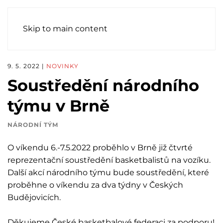
Skip to main content
9. 5. 2022
|
NOVINKY
Soustředění národního
týmu v Brně
NÁRODNÍ TÝM
O víkendu 6.-7.5.2022 proběhlo v Brně již čtvrté
reprezentační soustředění basketbalistů na vozíku.
Další akcí národního týmu bude soustředění, které
proběhne o víkendu za dva týdny v Českých
Budějovicích.
Děkujeme České basketbalové federaci za podporu!