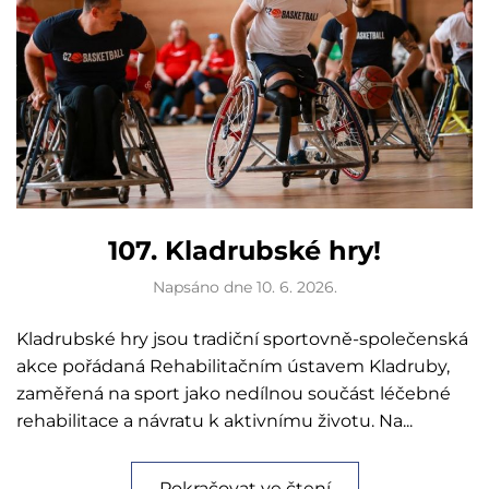
107. Kladrubské hry!
Napsáno dne
10. 6. 2026
.
Kladrubské hry jsou tradiční sportovně-společenská
akce pořádaná Rehabilitačním ústavem Kladruby,
zaměřená na sport jako nedílnou součást léčebné
rehabilitace a návratu k aktivnímu životu. Na...
Pokračovat ve čtení