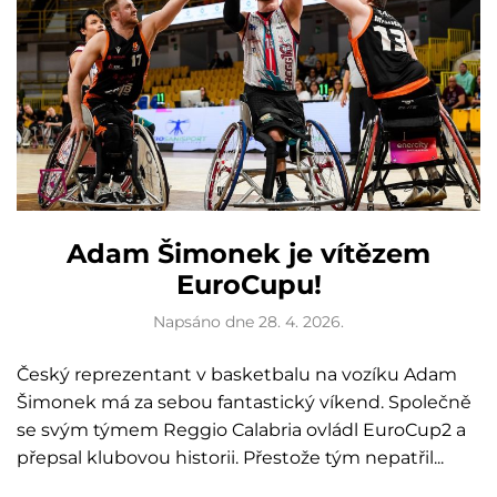
Adam Šimonek je vítězem
EuroCupu!
Napsáno dne
28. 4. 2026
.
Český reprezentant v basketbalu na vozíku Adam
Šimonek má za sebou fantastický víkend. Společně
se svým týmem Reggio Calabria ovládl EuroCup2 a
přepsal klubovou historii. Přestože tým nepatřil...