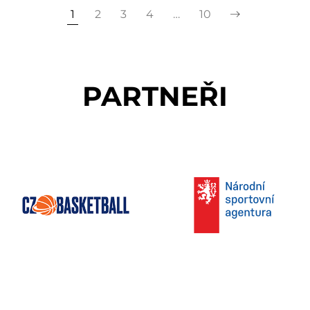
1
2
3
4
…
10
PARTNEŘI