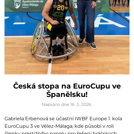
Česká stopa na EuroCupu ve
Španělsku!
Napsáno dne
16. 3. 2026
.
Gabriela Erbenová se účastní IWBF Europe 1. kola
EuroCupu 3 ve Vélez-Málaga, kde působí v roli
členky prestižního panelu pro řešení hráčských