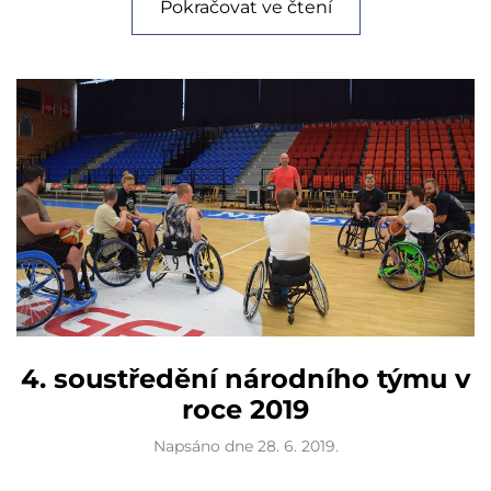
Pokračovat ve čtení
4. soustředění národního týmu v
roce 2019
Napsáno dne
28. 6. 2019
.