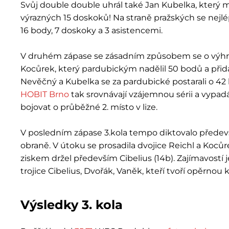
Svůj double double uhrál také Jan Kubelka, který mi
výrazných 15 doskoků! Na straně pražských se nejlépe
16 body, 7 doskoky a 3 asistencemi.
V druhém zápase se zásadním způsobem se o výhru
Kocůrek, který pardubickým nadělil 50 bodů a přid
Nevěčný a Kubelka se za pardubické postarali o 4
HOBIT Brno
tak srovnávají vzájemnou sérii a vypad
bojovat o průběžné 2. místo v lize.
V posledním zápase 3.kola tempo diktovalo předevší
obraně. V útoku se prosadila dvojice Reichl a Koců
ziskem držel především Cibelius (14b). Zajímavostí 
trojice Cibelius, Dvořák, Vaněk, kteří tvoří opěrnou
Výsledky 3. kola