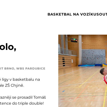
BASKETBAL NA VOZÍKU
SOU
olo,
IT BRNO
,
WBS PARDUBICE
 ligy v basketbalu na
le ZŠ Chýně.
azněji se prosadil Tomáš
ence do triple double!