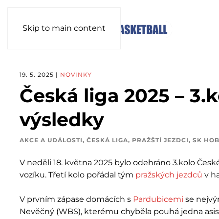
Skip to main content
19. 5. 2025
|
NOVINKY
Česká liga 2025 – 3.k
výsledky
AKCE A UDÁLOSTI
,
ČESKÁ LIGA
,
PRAŽŠTÍ JEZDCI
,
SK HOB
V neděli 18. května 2025 bylo odehráno 3.kolo České
vozíku. Třetí kolo pořádal tým
pražských jezdců
v ha
V prvním zápase domácích s
Pardubicemi
se nejvýr
Nevěčný (WBS), kterému chyběla pouhá jedna asist