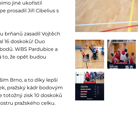
mo jiné ukořistil
 prosadil Jiří Cibelius s
 brňanů zasadil Vojtěch
al 16 doskoků! Duo
2 bodů. WBS Pardubice a
á to, že opět budou
m Brno, a to díky lepší
rek, pražský kádr bodovým
je totožný zisk 10 doskoků
 kostru pražského celku.