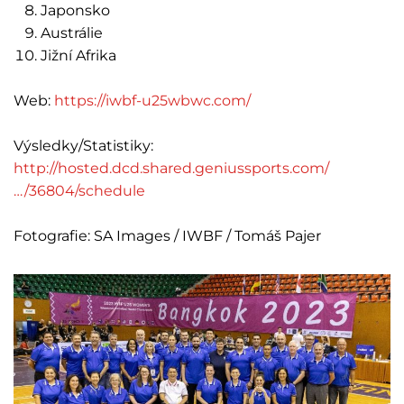
Japonsko
Austrálie
Jižní Afrika
Web:
https://iwbf-u25wbwc.com/
Výsledky/Statistiky:
http://hosted.dcd.shared.geniussports.com/
…/36804/schedule
Fotografie: SA Images / IWBF / Tomáš Pajer