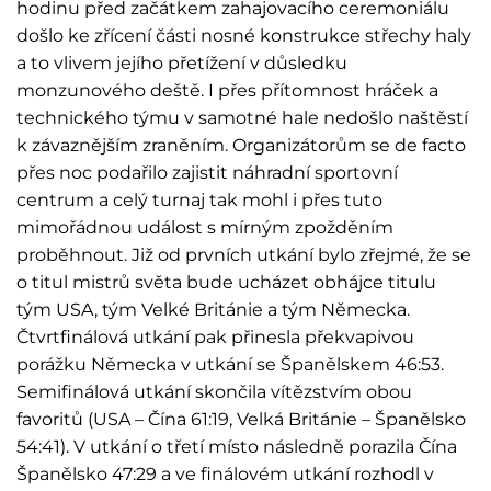
hodinu před začátkem zahajovacího ceremoniálu
došlo ke zřícení části nosné konstrukce
střechy haly
a to vlivem jejího přetížení v důsledku
monzunového deště. I přes přítomnost hráček a
technického týmu v samotné hale nedošlo naštěstí
k závaznějším zraněním. Organizátorům se de facto
přes noc podařilo zajistit náhradní sportovní
centrum a celý turnaj tak mohl i přes tuto
mimořádnou událost s mírným zpožděním
proběhnout. Již od prvních utkání bylo zřejmé, že se
o titul mistrů světa bude ucházet obhájce titulu
tým USA, tým Velké Británie a tým Německa.
Čtvrtfinálová utkání pak přinesla překvapivou
porážku Německa v utkání se Španělskem 46:53.
Semifinálová utkání skončila vítězstvím obou
favoritů (USA – Čína 61:19, Velká Británie – Španělsko
54:41). V utkání o třetí místo následně porazila Čína
Španělsko 47:29 a ve finálovém utkání rozhodl v