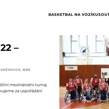
BASKETBAL NA VOZÍKU
SOU
22 –
BUDĚJOVICE
,
WBS
adiční mezinárodní turnaj
kujeme za uspořádání