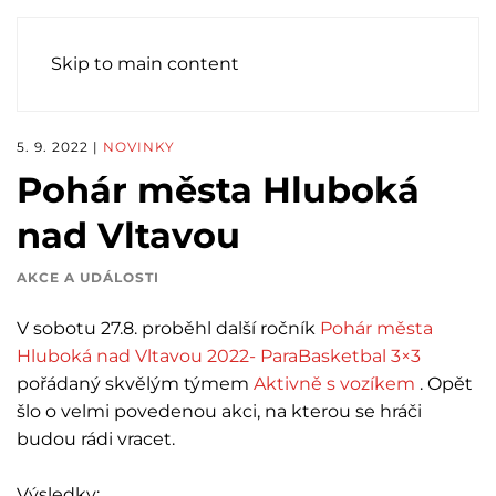
Skip to main content
5. 9. 2022
|
NOVINKY
Pohár města Hluboká
nad Vltavou
AKCE A UDÁLOSTI
V sobotu 27.8. proběhl další ročník
Pohár města
Hluboká nad Vltavou 2022- ParaBasketbal 3×3
pořádaný skvělým týmem
Aktivně s vozíkem
. Opět
šlo o velmi povedenou akci, na kterou se hráči
budou rádi vracet.
Výsledky: