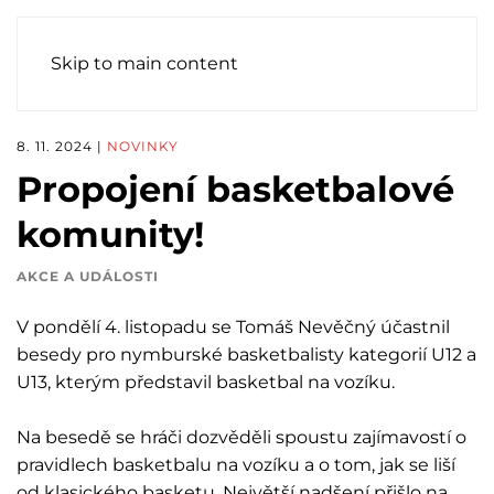
Skip to main content
8. 11. 2024
|
NOVINKY
Propojení basketbalové
komunity!
AKCE A UDÁLOSTI
V pondělí 4. listopadu se Tomáš Nevěčný účastnil
besedy pro nymburské basketbalisty kategorií U12 a
U13, kterým představil basketbal na vozíku.
Na besedě se hráči dozvěděli spoustu zajímavostí o
pravidlech basketbalu na vozíku a o tom, jak se liší
od klasického basketu. Největší nadšení přišlo na